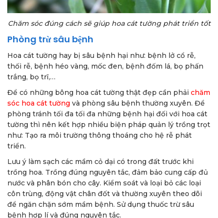
Chăm sóc đúng cách sẽ giúp hoa cát tường phát triển tốt
Phòng trừ sâu bệnh
Hoa cát tường hay bị sâu bệnh hại như: bệnh lở cổ rễ,
thối rễ, bệnh héo vàng, mốc đen, bệnh đốm lá, bọ phấn
trắng, bọ trĩ,…
Để có những bông hoa cát tường thật đẹp cần phải
chăm
sóc hoa cát tường
và phòng sâu bệnh thường xuyên. Để
phòng tránh tối đa tối đa những bệnh hại đối với hoa cát
tường thì nên kết hợp nhiều biện pháp quản lý trồng trọt
như: Tạo ra môi trường thông thoáng cho hệ rễ phát
triển.
Lưu ý làm sạch các mầm cỏ dại có trong đất trước khi
trồng hoa. Trồng đúng nguyên tắc, đảm bảo cung cấp đủ
nước và phân bón cho cây. Kiểm soát và loại bỏ các loại
côn trùng, động vật chân đốt và thường xuyên theo dõi
để ngăn chặn sớm mầm bệnh. Sử dụng thuốc trừ sâu
bệnh hợp lí và đúng nguyên tắc.