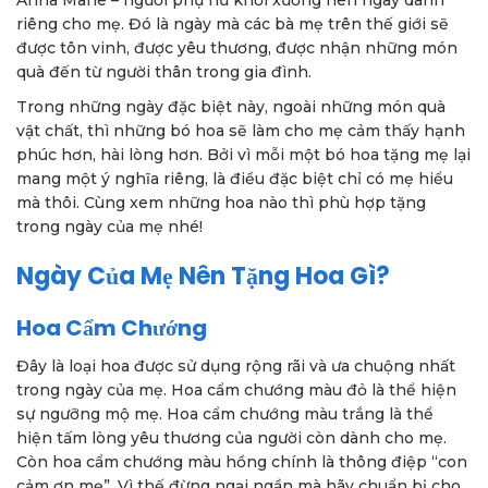
Anna Marie – người phụ nữ khởi xướng nên ngày dành
riêng cho mẹ. Đó là ngày mà các bà mẹ trên thế giới sẽ
được tôn vinh, được yêu thương, được nhận những món
quà đến từ người thân trong gia đình.
Trong những ngày đặc biệt này, ngoài những món quà
vật chất, thì những bó hoa sẽ làm cho mẹ cảm thấy hạnh
phúc hơn, hài lòng hơn. Bởi vì mỗi một bó hoa tặng mẹ lại
mang một ý nghĩa riêng, là điều đặc biệt chỉ có mẹ hiểu
mà thôi. Cùng xem những hoa nào thì phù hợp tặng
trong ngày của mẹ nhé!
Ngày Của Mẹ Nên Tặng Hoa Gì?
Hoa Cẩm Chướng
Đây là loại hoa được sử dụng rộng rãi và ưa chuộng nhất
trong ngày của mẹ. Hoa cẩm chướng màu đỏ là thể hiện
sự ngưỡng mộ mẹ. Hoa cẩm chướng màu trắng là thể
hiện tấm lòng yêu thương của người còn dành cho mẹ.
Còn hoa cẩm chướng màu hồng chính là thông điệp “con
cảm ơn mẹ”. Vì thế đừng ngại ngần mà hãy chuẩn bị cho