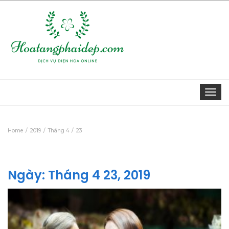
Togg
navi
Home
2019
Tháng 4
23
Ngày:
Tháng 4 23, 2019