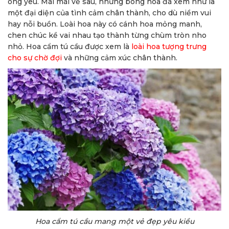
ông yêu. Mãi mãi về sau, những bông hoa đã xem như là
một đại diện của tình cảm chân thành, cho dù niềm vui
hay nỗi buồn. Loài hoa này có cánh hoa mỏng manh,
chen chúc kề vai nhau tạo thành từng chùm tròn nho
nhỏ. Hoa cẩm tú cầu được xem là
loài hoa tượng trưng
cho sự chờ đợi
và những cảm xúc chân thành.
Hoa cẩm tú cầu mang một vẻ đẹp yêu kiều