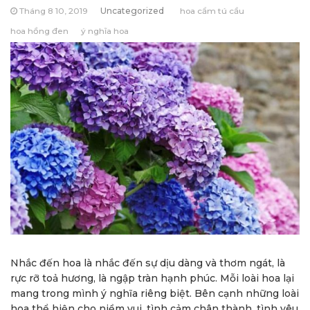
Tháng 8 10, 2019
Uncategorized
hoa cẩm tú cầu
hoa hồng đen
ý nghĩa hoa
Nhắc đến hoa là nhắc đến sự dịu dàng và thơm ngát, là
rực rỡ toả hương, là ngập tràn hạnh phúc. Mỗi loài hoa lại
mang trong mình ý nghĩa riêng biệt. Bên cạnh những loài
hoa thể hiện cho niềm vui, tình cảm chân thành, tình yêu