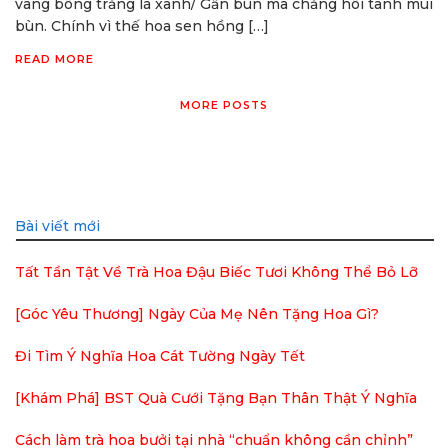
vàng bông trắng lá xanh/ Gần bùn mà chẳng hôi tanh mùi
bùn. Chính vì thế hoa sen hồng […]
READ MORE
MORE POSTS
Bài viết mới
Tất Tần Tật Về Trà Hoa Đậu Biếc Tươi Không Thể Bỏ Lỡ
[Góc Yêu Thương] Ngày Của Mẹ Nên Tặng Hoa Gì?
Đi Tìm Ý Nghĩa Hoa Cát Tường Ngày Tết
[Khám Phá] BST Quà Cưới Tặng Bạn Thân Thật Ý Nghĩa
Cách làm trà hoa bưởi tại nhà “chuẩn không cần chỉnh”