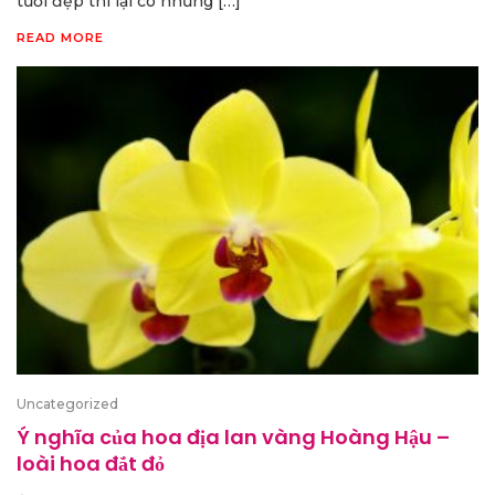
tươi đẹp thì lại có những […]
READ MORE
Uncategorized
Ý nghĩa của hoa địa lan vàng Hoàng Hậu –
loài hoa đắt đỏ