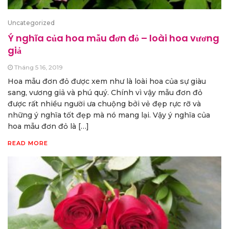
Uncategorized
Ý nghĩa của hoa mẫu đơn đỏ – loài hoa vương
giả
Tháng 5 16, 2019
Hoa mẫu đơn đỏ được xem như là loài hoa của sự giàu
sang, vương giả và phú quý. Chính vì vậy mẫu đơn đỏ
được rất nhiều người ưa chuộng bởi vẻ đẹp rực rỡ và
những ý nghĩa tốt đẹp mà nó mang lại. Vậy ý nghĩa của
hoa mẫu đơn đỏ là […]
READ MORE