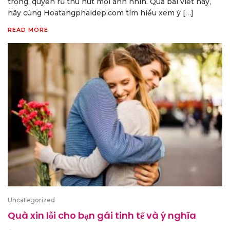
trọng, quyến rũ thu hút mọi ánh nhìn. Qua bài viết này,
hãy cùng Hoatangphaidep.com tìm hiểu xem ý […]
READ MORE
Uncategorized
Quà xin lỗi cho bạn gái tinh tế và ý nghĩa