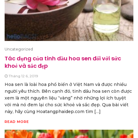
Uncategorized
Tác dụng của tinh dầu hoa sen đối với sức
khoẻ và sắc đẹp
Tháng 12 6, 2019
Hoa sen là loài hoa phổ biến ở Việt Nam và được nhiều
người yêu thích. Bên cạnh đó, tinh dầu hoa sen còn được
xem là một nguyên liệu “vàng” nhờ những lợi ích tuyệt
vời mà nó đem lại cho sức khoẻ và sắc đẹp. Qua bài viết
này, hãy cùng Hoatangphaidep.com tìm […]
READ MORE