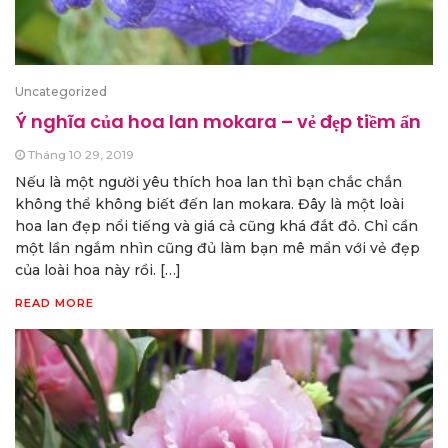
Uncategorized
Ý nghĩa của hoa lan mokara – vẻ đẹp tiềm ẩn
Tháng 10 29, 2019
Nếu là một người yêu thích hoa lan thì bạn chắc chắn
không thể không biết đến lan mokara. Đây là một loài
hoa lan đẹp nổi tiếng và giá cả cũng khá đắt đỏ. Chỉ cần
một lần ngắm nhìn cũng đủ làm bạn mê mẩn với vẻ đẹp
của loài hoa này rồi. […]
READ MORE