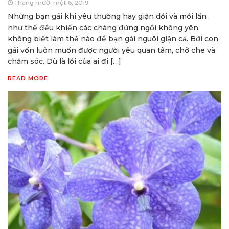
Tháng mười một 6, 2019
Những bạn gái khi yêu thường hay giận dỗi và mỗi lần
như thế đều khiến các chàng đứng ngồi không yên,
không biết làm thế nào để bạn gái nguôi giận cả. Bởi con
gái vốn luôn muốn được người yêu quan tâm, chở che và
chăm sóc. Dù là lỗi của ai đi […]
READ MORE