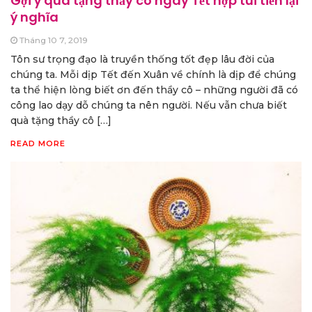
Gợi ý quà tặng thầy cô ngày Tết hợp túi tiền lại
ý nghĩa
Tháng 10 7, 2019
Tôn sư trọng đạo là truyền thống tốt đẹp lâu đời của
chúng ta. Mỗi dịp Tết đến Xuân về chính là dịp để chúng
ta thể hiện lòng biết ơn đến thầy cô – những người đã có
công lao dạy dỗ chúng ta nên người. Nếu vẫn chưa biết
quà tặng thầy cô […]
READ MORE