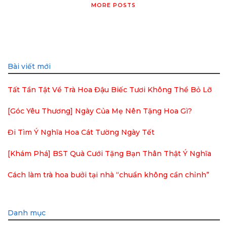
MORE POSTS
Bài viết mới
Tất Tần Tật Về Trà Hoa Đậu Biếc Tươi Không Thể Bỏ Lỡ
[Góc Yêu Thương] Ngày Của Mẹ Nên Tặng Hoa Gì?
Đi Tìm Ý Nghĩa Hoa Cát Tường Ngày Tết
[Khám Phá] BST Quà Cưới Tặng Bạn Thân Thật Ý Nghĩa
Cách làm trà hoa bưởi tại nhà “chuẩn không cần chỉnh”
Danh mục