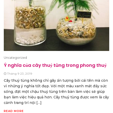
Uncategorized
Ý nghĩa của cây thuỷ tùng trong phong thuỷ
Tháng 9 23, 2019
Cây thuỷ tùng không chỉ gây ấn tượng bởi cái tên mà còn
vì những ý nghĩa tốt đẹp. Với một màu xanh mát đầy sức
sống, đặt một chậu thuỷ tùng trên bàn làm việc sẽ giúp
bạn làm việc hiệu quả hơn. Cây thuỷ tùng được xem là cây
cảnh trang trí nội […]
READ MORE