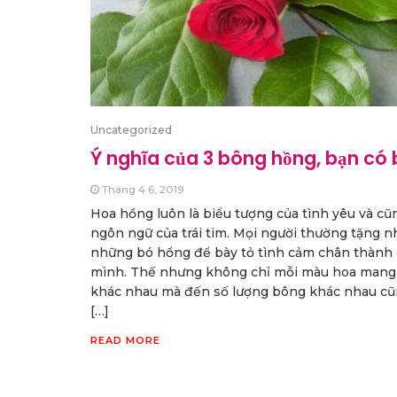
Uncategorized
Ý nghĩa của 3 bông hồng, bạn có 
Tháng 4 6, 2019
Hoa hồng luôn là biểu tượng của tình yêu và cũn
ngôn ngữ của trái tim. Mọi người thường tặng n
những bó hồng để bày tỏ tình cảm chân thành
mình. Thế nhưng không chỉ mỗi màu hoa mang 
khác nhau mà đến số lượng bông khác nhau c
[…]
READ MORE