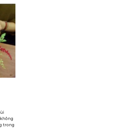
ùi
 không
g trong