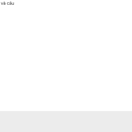
 và cầu