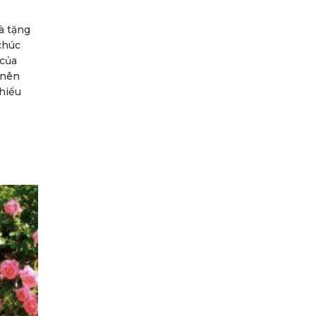
uà tặng
chúc
 của
 nên
hiểu