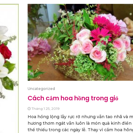
Uncategorized
Cách cắm hoa hồng trong giỏ
Tháng 1 25, 2019
Hoa hồng lộng lẫy rực rỡ nhưng vẫn tao nhã và m
hương thơm ngát vẫn luôn là món quà kinh điển
thể thiếu trong các ngày lễ. Thay vì cắm hoa hôn